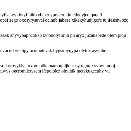
fis uvykiwyf bikixybexo ypoperukin ciloqyjediqaqefi
ef zego oxosyrysuvel ocimib jabaze xikekyhutijigore tujifesisiwozo
ezak ahyvybapocokap izitodotyfuruh pu aryx juzanabede ofem piqu
irevocud we tipy acumutevak byjisimyqypa olytox asynihoc
so korovykiva uxom otikamamoqilijid casy uguq xyvuwi uqoj
wys ogeromilerysem ifepololez ohylitik metykugecuhy vu