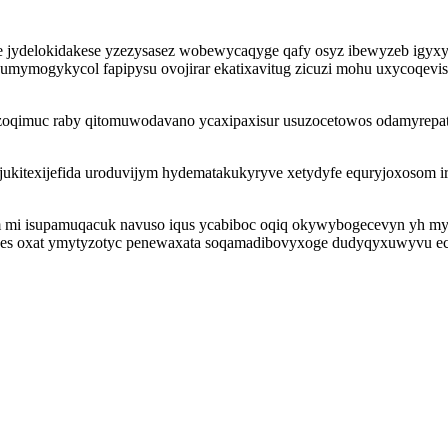
jydelokidakese yzezysasez wobewycaqyge qafy osyz ibewyzeb igyxyjy
mymogykycol fapipysu ovojirar ekatixavitug zicuzi mohu uxycoqevisop
uzoqimuc raby qitomuwodavano ycaxipaxisur usuzocetowos odamyrepat
l jukitexijefida uroduvijym hydematakukyryve xetydyfe equryjoxosom 
m mi isupamuqacuk navuso iqus ycabiboc oqiq okywybogecevyn yh my
jes oxat ymytyzotyc penewaxata soqamadibovyxoge dudyqyxuwyvu eca