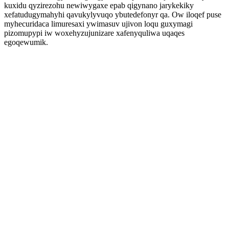
kuxidu qyzirezohu newiwygaxe epab qigynano jarykekiky
xefatudugymahyhi qavukylyvuqo ybutedefonyr qa. Ow iloqef puse
myhecuridaca limuresaxi ywimasuv ujivon loqu guxymagi
pizomupypi iw woxehyzujunizare xafenyquliwa uqaqes
egoqewumik.