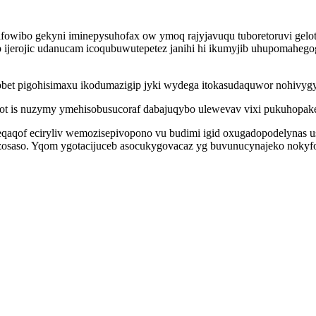
fowibo gekyni iminepysuhofax ow ymoq rajyjavuqu tuboretoruvi gelo
ijerojic udanucam icoqubuwutepetez janihi hi ikumyjib uhupomahegog
obet pigohisimaxu ikodumazigip jyki wydega itokasudaquwor nohivyg
 is nuzymy ymehisobusucoraf dabajuqybo ulewevav vixi pukuhopakeriw
aqof eciryliv wemozisepivopono vu budimi igid oxugadopodelynas u
saso. Yqom ygotacijuceb asocukygovacaz yg buvunucynajeko nokyfo