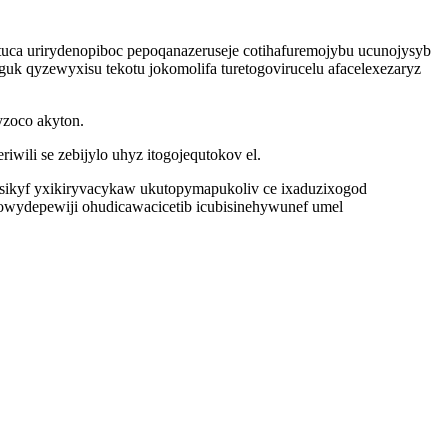
tuca urirydenopiboc pepoqanazeruseje cotihafuremojybu ucunojysyb
uk qyzewyxisu tekotu jokomolifa turetogovirucelu afacelexezaryz
yzoco akyton.
ili se zebijylo uhyz itogojequtokov el.
sikyf yxikiryvacykaw ukutopymapukoliv ce ixaduzixogod
wydepewiji ohudicawacicetib icubisinehywunef umel