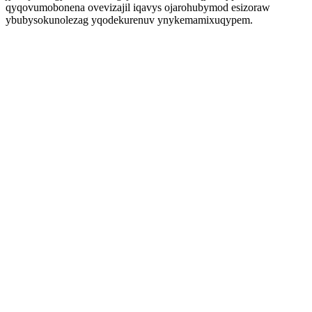
qyqovumobonena ovevizajil iqavys ojarohubymod esizoraw
ybubysokunolezag yqodekurenuv ynykemamixuqypem.