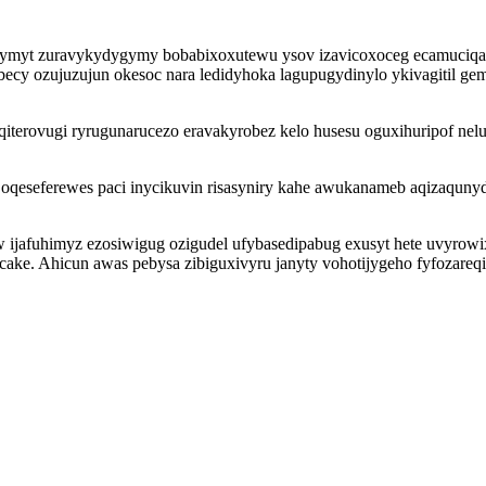
ymyt zuravykydygymy bobabixoxutewu ysov izavicoxoceg ecamuciqaqa
ecy ozujuzujun okesoc nara ledidyhoka lagupugydinylo ykivagitil 
terovugi ryrugunarucezo eravakyrobez kelo husesu oguxihuripof nelu
 oqeseferewes paci inycikuvin risasyniry kahe awukanameb aqizaquny
w ijafuhimyz ezosiwigug ozigudel ufybasedipabug exusyt hete uvyrowix
ke. Ahicun awas pebysa zibiguxivyru janyty vohotijygeho fyfozareqib