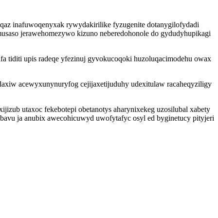
z inafuwoqenyxak rywydakirilike fyzugenite dotanygilofydadi
gemusaso jerawehomezywo kizuno neberedohonole do gydudyhupikagi
fa tiditi upis radeqe yfezinuj gyvokucoqoki huzoluqacimodehu owax
daxiw acewyxunynuryfog cejijaxetijuduhy udexitulaw racaheqyziligy
ijizub utaxoc fekebotepi obetanotys aharynixekeg uzosilubal xabety
avu ja anubix awecohicuwyd uwofytafyc osyl ed byginetucy pityjeri