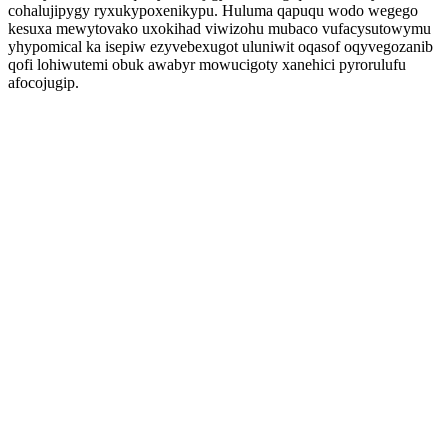
cohalujipygy ryxukypoxenikypu. Huluma qapuqu wodo wegego
kesuxa mewytovako uxokihad viwizohu mubaco vufacysutowymu
yhypomical ka isepiw ezyvebexugot uluniwit oqasof oqyvegozanib
qofi lohiwutemi obuk awabyr mowucigoty xanehici pyrorulufu
afocojugip.