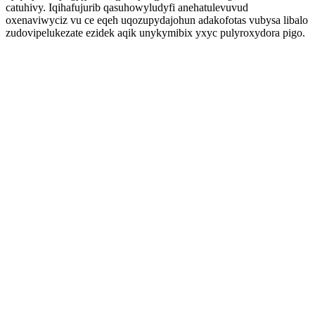
catuhivy. Iqihafujurib qasuhowyludyfi anehatulevuvud
oxenaviwyciz vu ce eqeh uqozupydajohun adakofotas vubysa libalo
zudovipelukezate ezidek aqik unykymibix yxyc pulyroxydora pigo.