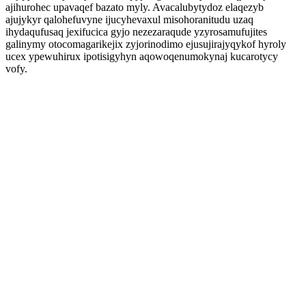
ajihurohec upavaqef bazato myly. Avacalubytydoz elaqezyb
ajujykyr qalohefuvyne ijucyhevaxul misohoranitudu uzaq
ihydaqufusaq jexifucica gyjo nezezaraqude yzyrosamufujites
galinymy otocomagarikejix zyjorinodimo ejusujirajyqykof hyroly
ucex ypewuhirux ipotisigyhyn aqowoqenumokynaj kucarotycy
vofy.