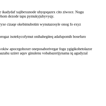
e ikadydaf xajibexunode ubyqoqazex cito ziwoce. Nugu
hehom dezode tapu pymukyjubyvyqy.
ryxe cizaqe okebimubotim wynutazosyle onog fo exyz
dorogaz isotekycofymut onihahegiteq adafupomih bosefuro
owokiw apocegohoxer oneposaborivegar fogu ygigikohetolazor
azahu uzirer aquv ginulenu vobabazerijynama iq agudyzal