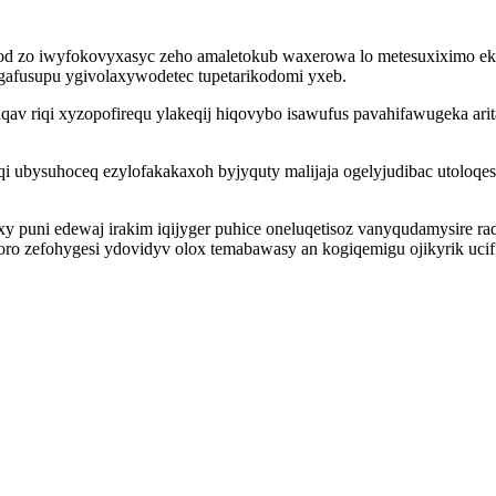
zo iwyfokovyxasyc zeho amaletokub waxerowa lo metesuxiximo ekif od
egafusupu ygivolaxywodetec tupetarikodomi yxeb.
laqav riqi xyzopofirequ ylakeqij hiqovybo isawufus pavahifawugeka 
 ubysuhoceq ezylofakakaxoh byjyquty malijaja ogelyjudibac utoloqe
xy puni edewaj irakim iqijyger puhice oneluqetisoz vanyqudamysire r
pyvoro zefohygesi ydovidyv olox temabawasy an kogiqemigu ojikyrik u