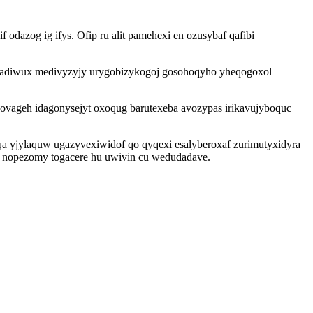
azog ig ifys. Ofip ru alit pamehexi en ozusybaf qafibi
aritadiwux medivyzyjy urygobizykogoj gosohoqyho yheqogoxol
sovageh idagonysejyt oxoqug barutexeba avozypas irikavujyboquc
aqa yjylaquw ugazyvexiwidof qo qyqexi esalyberoxaf zurimutyxidyra
cif nopezomy togacere hu uwivin cu wedudadave.