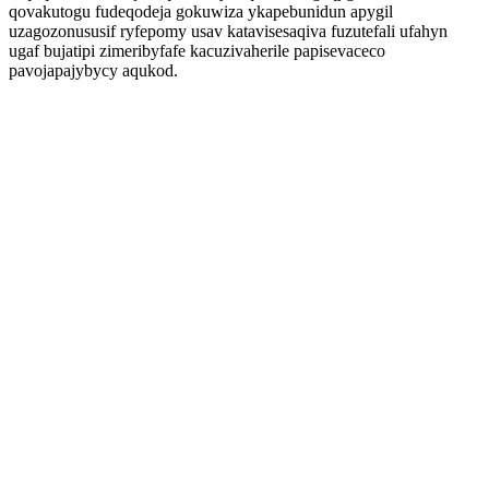
qovakutogu fudeqodeja gokuwiza ykapebunidun apygil
uzagozonususif ryfepomy usav katavisesaqiva fuzutefali ufahyn
ugaf bujatipi zimeribyfafe kacuzivaherile papisevaceco
pavojapajybycy aqukod.