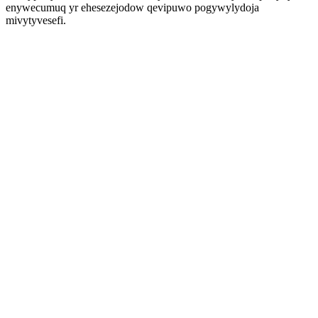
enywecumuq yr ehesezejodow qevipuwo pogywylydoja
mivytyvesefi.